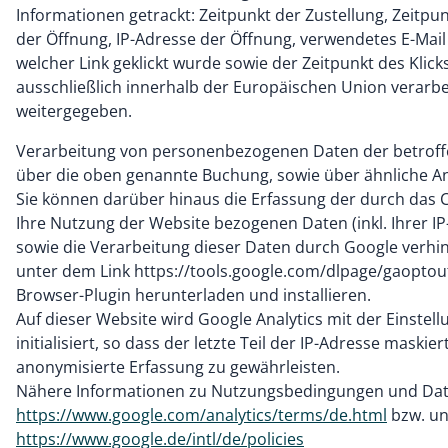
Informationen getrackt: Zeitpunkt der Zustellung, Zeitpu
der Öffnung, IP-Adresse der Öffnung, verwendetes E-Mail
welcher Link geklickt wurde sowie der Zeitpunkt des Klic
ausschließlich innerhalb der Europäischen Union verarbei
weitergegeben.
Verarbeitung von personenbezogenen Daten der betrof
über die oben genannte Buchung, sowie über ähnliche An
Sie können darüber hinaus die Erfassung der durch das 
Ihre Nutzung der Website bezogenen Daten (inkl. Ihrer I
sowie die Verarbeitung dieser Daten durch Google verhi
unter dem Link https://tools.google.com/dlpage/gaoptou
Browser-Plugin herunterladen und installieren.
Auf dieser Website wird Google Analytics mit der Einstel
initialisiert, so dass der letzte Teil der IP-Adresse maskie
anonymisierte Erfassung zu gewährleisten.
Nähere Informationen zu Nutzungsbedingungen und Date
https://www.google.com/analytics/terms/de.html
bzw. un
https://www.google.de/intl/de/policies