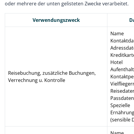
oder mehrere der unten gelisteten Zwecke verarbeitet.
Verwendungszweck
D
Name
Kontaktda
Adressda
Kreditkar
Hotel
Aufenthal
Reisebuchung, zusätzliche Buchungen,
Kontaktp
Verrechnung u. Kontrolle
Vielflieg
Reisedaten
Passdaten
Spezielle
Ernährun
(sensible 
Name